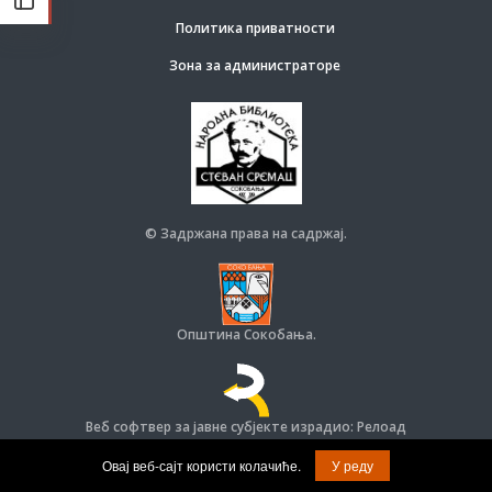
Политика приватности
Зона за администраторе
© Задржана права на садржај.
Општина Сокобања.
Веб софтвер за јавне субјекте израдио: Релоад
© Задржана права на софтвер и дизајн.
Овај веб-сајт користи колачиће.
У реду