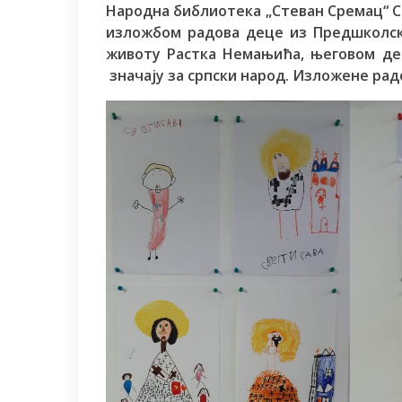
Народна библиотека „Стеван Сремац“ С
изложбом радова деце из Предшколск
животу Растка Немањића, његовом де
значају за српски народ. Изложене ра