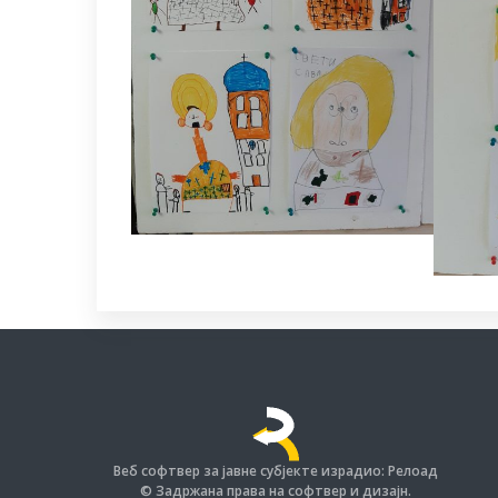
Веб софтвер за јавне субјекте израдио: Релоад
© Задржана права на софтвер и дизајн.