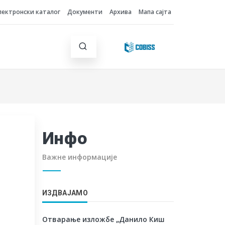
лектронски каталог
Документи
Архива
Мапа сајта
Инфо
Важне информације
ИЗДВАЈАМО
Отварање изложбе „Данило Киш