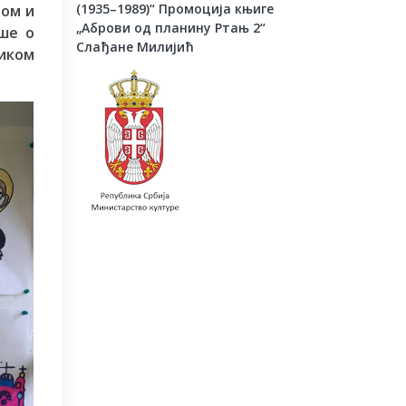
(1935–1989)“
Промоција књиге
цом и
„Аброви од планину Ртањ 2“
ше о
Слађане Милијић
иком