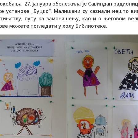
окобања 27. јануара обележила је Савиндан радиони
е установе „Буцко“. Малишани су сазнали нешто ви
тињству, путу ка замонашењу, као и о његовом вел
дове можете погледати у холу Библиотеке.