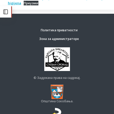
higijena
Преузми
Политика приватности
Зона за администраторе
© Задржана права на садржај.
Општина Сокобања.